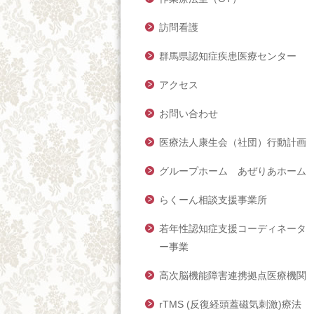
訪問看護
群馬県認知症疾患医療センター
アクセス
お問い合わせ
医療法人康生会（社団）行動計画
グループホーム あぜりあホーム
らくーん相談支援事業所
若年性認知症支援コーディネータ
ー事業
高次脳機能障害連携拠点医療機関
rTMS (反復経頭蓋磁気刺激)療法