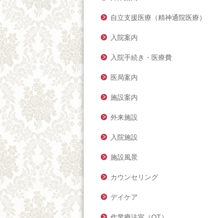
自立支援医療（精神通院医療）
入院案内
入院手続き・医療費
医局案内
施設案内
外来施設
入院施設
施設風景
カウンセリング
デイケア
作業療法室（OT）