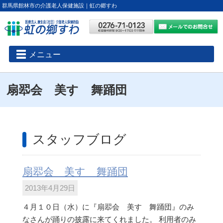
群馬県館林市の介護老人保健施設｜虹の郷すわ
メニュー
扇翆会 美すゞ舞踊団
スタッフブログ
扇翆会 美すゞ舞踊団
2013年4月29日
４月１０日（水）に『扇翆会 美すゞ舞踊団』のみ
なさんが踊りの披露に来てくれました。 利用者のみ