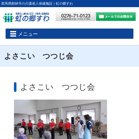
群馬県館林市の介護老人保健施設｜虹の郷すわ
メニュー
よさこい つつじ会
よさこい つつじ会